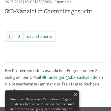
26.05.2026 |
ID: C31258/2026
|
Chemnitz
StB-Kanzlei in Chemnitz gesucht
1
2
nächste Seite
Bei Problemen oder zusätzlichen Fragen können Sie
sich gern per E-Mail
anzeigen@sbk-sachsen.de
an
die Steuerberaterkammer des Freistaates Sachsen
wenden.
×
Durch das Klicken von "Alle erlauben" geben
Sie dieser Internetseite, deren Partnern und
Dritten die Einwilligung personenbezogene