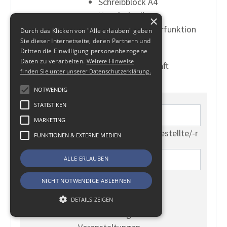
Schreibblock A4
Kugelschreiber
×
Lineal mit Locherfunktion
Durch das Klicken von "Alle erlauben" geben
Sie dieser Internetseite, deren Partnern und
Textmarker
Dritten die Einwilligung personenbezogene
Daten zu verarbeiten.
Weitere Hinweise
Zur Abgabe an ernsthaft
finden Sie unter unserer Datenschutzerklärung.
Interessierte.
NOTWENDIG
STATISTIKEN
MARKETING
Flyer Steuerfachangestellte/-r
FUNKTIONEN & EXTERNE MEDIEN
ALLE ERLAUBEN
Flyer Karriere in der
NICHT NOTWENDIGE ABLEHNEN
Steuerberatung
DETAILS ZEIGEN
Zur Verteilung auf