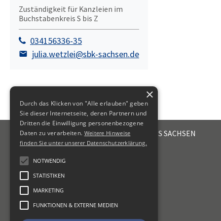
Zuständigkeit für Kanzleien im
Buchstabenkreis S bis Z
034156336-35
julia.wetzlei@sbk-sachsen.de
×
Durch das Klicken von "Alle erlauben" geben
Sie dieser Internetseite, deren Partnern und
Dritten die Einwilligung personenbezogene
STEUERBERATERKAMMER DES FREISTAATES SACHSEN
Daten zu verarbeiten.
Weitere Hinweise
Emil-Fuchs-Str. 2
finden Sie unter unserer Datenschutzerklärung.
04105
Leipzig
NOTWENDIG
+49 341 56336-0
STATISTIKEN
kammer@sbk-sachsen.de
MARKETING
KONTAKT
FUNKTIONEN & EXTERNE MEDIEN
IMPRESSUM