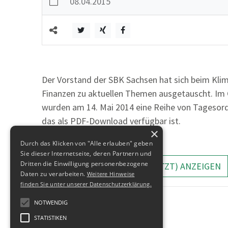
08.04.2015
Der Vorstand der SBK Sachsen hat sich beim Kl
Finanzen zu aktuellen Themen ausgetauscht. Im 
wurden am 14. Mai 2014 eine Reihe von Tagesor
das als PDF-Download verfügbar ist.
×
Durch das Klicken von "Alle erlauben" geben
Sie dieser Internetseite, deren Partnern und
Dritten die Einwilligung personenbezogene
ALLE MELDUNGEN (GESCHÜTZT) ANZEIGEN
Daten zu verarbeiten.
Weitere Hinweise
finden Sie unter unserer Datenschutzerklärung.
NOTWENDIG
STATISTIKEN