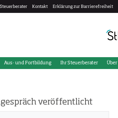
 Steuerberater
Kontakt
Erklärung zur Barrierefreiheit
ü zu öffnen oder zu schließen, verwenden Sie bitte die Ta
Aus- und Fortbildung
Ihr Steuerberater
Über
gespräch veröffentlicht