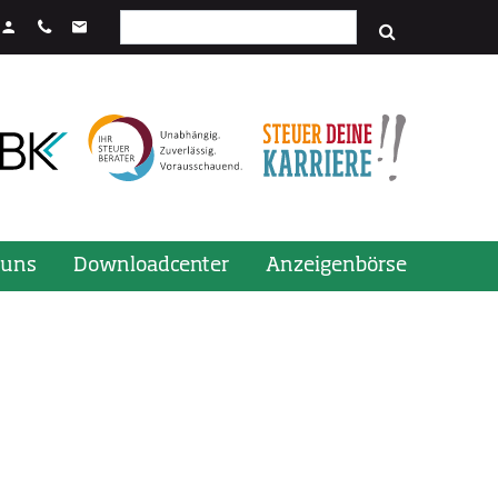
Suchfeld
stenkombination STRG + Enter.
 uns
Downloadcenter
Anzeigenbörse