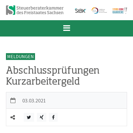
Zum Inhalt springen
Zur Navigation springen
Zum Fußbereich und Kontakt springen
MELDUNGEN
Abschlussprüfungen
Kurzarbeitergeld
03.03.2021