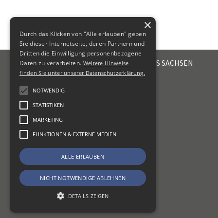
×
Durch das Klicken von "Alle erlauben" geben
Sie dieser Internetseite, deren Partnern und
Dritten die Einwilligung personenbezogene
STEUERBERATERKAMMER DES FREISTAATES SACHSEN
Daten zu verarbeiten.
Weitere Hinweise
Emil-Fuchs-Str. 2
finden Sie unter unserer Datenschutzerklärung.
04105
Leipzig
NOTWENDIG
+49 341 56336-0
STATISTIKEN
kammer@sbk-sachsen.de
MARKETING
KONTAKT
FUNKTIONEN & EXTERNE MEDIEN
IMPRESSUM
ALLE ERLAUBEN
DATENSCHUTZ
ERKLÄRUNG ZUR BARRIEREFREIHEIT
NICHT NOTWENDIGE ABLEHNEN
DETAILS ZEIGEN