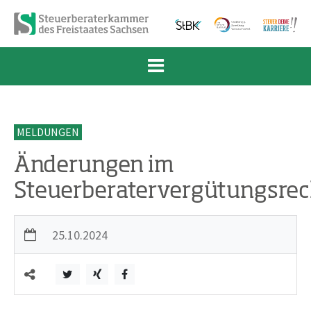
Zum Inhalt springen
Zur Navigation springen
Zum Fußbereich und Kontakt springen
MELDUNGEN
Änderungen im
Steuerberatervergütungsrec
25.10.2024