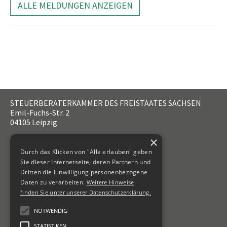
ALLE MELDUNGEN ANZEIGEN
STEUERBERATERKAMMER DES FREISTAATES SACHSEN
Emil-Fuchs-Str. 2
04105
Leipzig
×
+49 341 56336-0
Durch das Klicken von "Alle erlauben" geben
kammer@sbk-sachsen.de
Sie dieser Internetseite, deren Partnern und
Dritten die Einwilligung personenbezogene
KONTAKT
Daten zu verarbeiten.
Weitere Hinweise
IMPRESSUM
finden Sie unter unserer Datenschutzerklärung.
DATENSCHUTZ
NOTWENDIG
ERKLÄRUNG ZUR BARRIEREFREIHEIT
STATISTIKEN