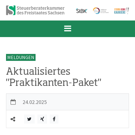
Zum Inhalt springen
Zur Navigation springen
Zum Fußbereich und Kontakt springen
MELDUNGEN
Aktualisiertes
"Praktikanten-Paket"
24.02.2025