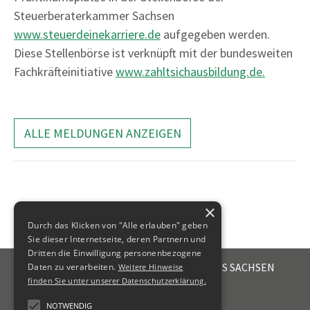
Steuerberaterkammer Sachsen
www.steuerdeinekarriere.de
aufgegeben werden.
Diese Stellenbörse ist verknüpft mit der bundesweiten
Fachkräfteinitiative
www.zahltsichausbildung.de.
ALLE MELDUNGEN ANZEIGEN
×
Durch das Klicken von "Alle erlauben" geben
Sie dieser Internetseite, deren Partnern und
Dritten die Einwilligung personenbezogene
STEUERBERATERKAMMER DES FREISTAATES SACHSEN
Daten zu verarbeiten.
Weitere Hinweise
Emil-Fuchs-Str. 2
finden Sie unter unserer Datenschutzerklärung.
04105
Leipzig
NOTWENDIG