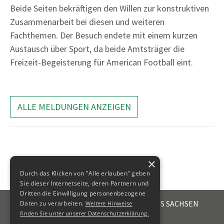
Beide Seiten bekräftigen den Willen zur konstruktiven
Zusammenarbeit bei diesen und weiteren
Fachthemen. Der Besuch endete mit einem kurzen
Austausch über Sport, da beide Amtsträger die
Freizeit-Begeisterung für American Football eint.
ALLE MELDUNGEN ANZEIGEN
×
Durch das Klicken von "Alle erlauben" geben
Sie dieser Internetseite, deren Partnern und
Dritten die Einwilligung personenbezogene
STEUERBERATERKAMMER DES FREISTAATES SACHSEN
Daten zu verarbeiten.
Weitere Hinweise
Emil-Fuchs-Str. 2
finden Sie unter unserer Datenschutzerklärung.
04105
Leipzig