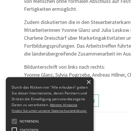
von Menschen ohne formalen Abschluss auf Festst
Fertigkeiten ermöglicht.
Zudem diskutierten die in den Steuerberaterkam
Mitarbeiterinnen Yvonne Glanz und Julia Leskow 
Charlene Dreischärf über Marketingaktivitäten 
Fortbildungsprüfungen. Das Arbeitstreffen führt
die länderübergreifende Zusammenarbeit im Aus
Bildunterschrift von links nach rechts:
Yvonne Glanz, Sylvia Pogrzeba, Andreas Hillner, C
×
Durch das Klicken von "Alle erlauben" geben
Sie dieser Internetseite, deren Partnern und
Dritten die Einwilligung personenbezogene
ALLE MELDUNGEN ANZEIGEN
Daten zu verarbeiten.
Weitere Hinweise
finden Sie unter unserer Datenschutzerklärung.
NOTWENDIG
STATISTIKEN