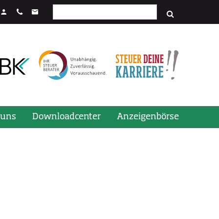
Suchfeld
stenkombination STRG + Enter.
 uns
Downloadcenter
Anzeigenbörse