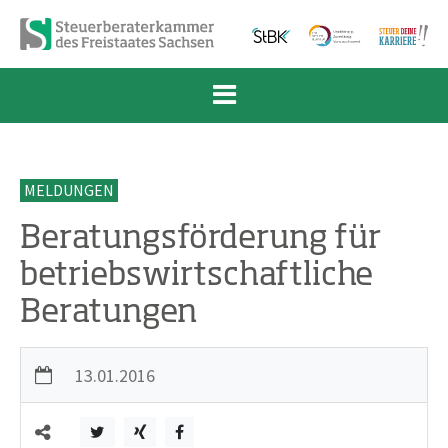
Zum Inhalt springen
Zur Navigation springen
Zum Fußbereich und Kontakt springen
MELDUNGEN
Beratungsförderung für
betriebswirtschaftliche
Beratungen
13.01.2016