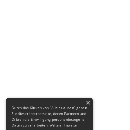
×
Durch das Klicken von "Alle erlauben" geben
Sie dieser Internetseite, deren Partnern und
Dritten die Einwilligung personenbezogene
Daten zu verarbeiten.
Weitere Hinweise