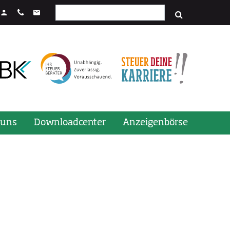
Suchfeld
stenkombination STRG + Enter.
 uns
Downloadcenter
Anzeigenbörse