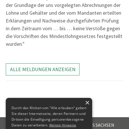
der Grundlage der uns vorgelegten Abrechnungen der
Löhne und Gehälter und der vom Mandanten erteilten
Erklärungen und Nachweise durchgeführten Prüfung
in dem Zeitraum vom … bis … keine Verstöße gegen
die Vorschriften des Mindestlohngesetzes festgestellt
wurden."
ALLE MELDUNGEN ANZEIGEN
×
Durch das Klicken von "Alle erlauben" geben
Sie dieser Internetseite, deren Partnern und
Dritten die Einwilligung personenbezogene
STEUERBERATERKAMMER DES FREISTAATES SACHSEN
Daten zu verarbeiten.
Weitere Hinweise