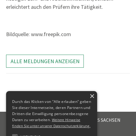
erleichtert auch den Prüfern ihre Tätigkeit.
Bildquelle: www.freepik.com
ALLE MELDUNGEN ANZEIGEN
×
Durch das Klicken von "Alle erlauben" geben
Sie dieser Internetseite, deren Partnern und
Dritten die Einwilligung personenbezogene
STEUERBERATERKAMMER DES FREISTAATES SACHSEN
Daten zu verarbeiten.
Weitere Hinweise
Emil-Fuchs-Str. 2
finden Sie unter unserer Datenschutzerklärung.
04105
Leipzig