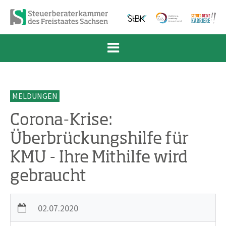
Zum Inhalt springen
Zur Navigation springen
Zum Fußbereich und Kontakt springen
MELDUNGEN
Corona-Krise:
Überbrückungshilfe für
KMU - Ihre Mithilfe wird
gebraucht
02.07.2020