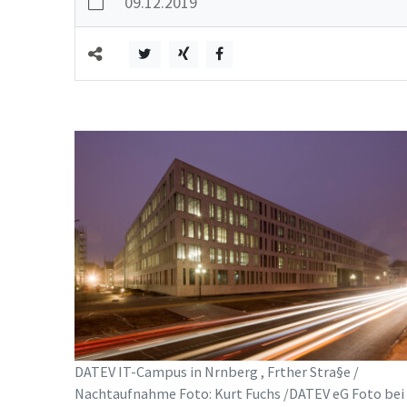
09.12.2019
DATEV IT-Campus in Nrnberg , Frther Stra§e /
Nachtaufnahme Foto: Kurt Fuchs /DATEV eG Foto bei