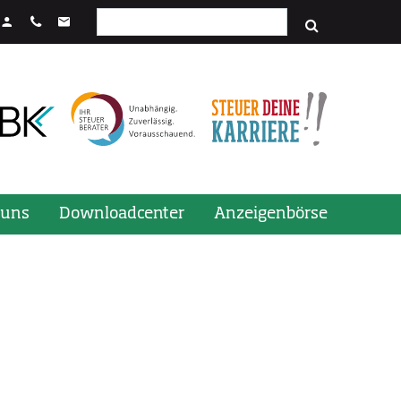
Suchfeld
stenkombination STRG + Enter.
 uns
Downloadcenter
Anzeigenbörse