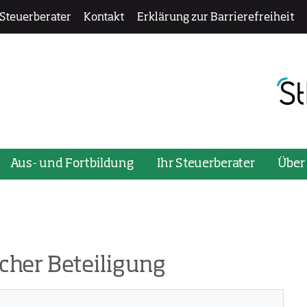
 Steuerberater
Kontakt
Erklärung zur Barrierefreiheit
ü zu öffnen oder zu schließen, verwenden Sie bitte die Ta
Aus- und Fortbildung
Ihr Steuerberater
Über
cher Beteiligung