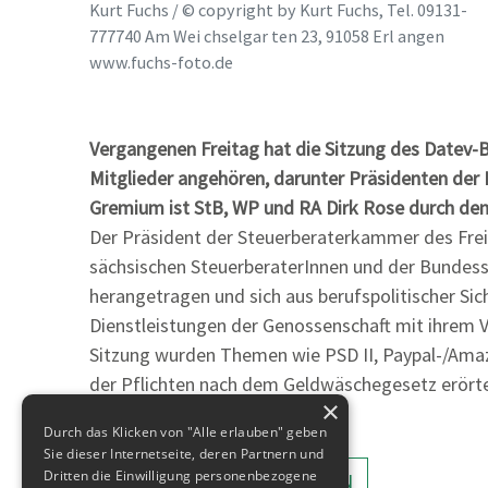
Kurt Fuchs / © copyright by Kurt Fuchs, Tel. 09131-
777740 Am Wei chselgar ten 23, 91058 Erl angen
www.fuchs-foto.de
Vergangenen Freitag hat die Sitzung des Datev-
Mitglieder angehören, darunter Präsidenten der
Gremium ist StB, WP und RA Dirk Rose durch de
Der Präsident der Steuerberaterkammer des Fre
sächsischen SteuerberaterInnen und der Bundes
herangetragen und sich aus berufspolitischer Si
Dienstleistungen der Genossenschaft mit ihrem 
Sitzung wurden Themen wie PSD II, Paypal-/Amaz
der Pflichten nach dem Geldwäschegesetz erörter
×
Durch das Klicken von "Alle erlauben" geben
Sie dieser Internetseite, deren Partnern und
Dritten die Einwilligung personenbezogene
ALLE MELDUNGEN ANZEIGEN