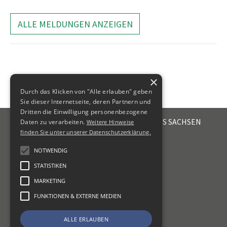
ALLE MELDUNGEN ANZEIGEN
×
Durch das Klicken von "Alle erlauben" geben
Sie dieser Internetseite, deren Partnern und
Dritten die Einwilligung personenbezogene
STEUERBERATERKAMMER DES FREISTAATES SACHSEN
Daten zu verarbeiten.
Weitere Hinweise
Emil-Fuchs-Str. 2
finden Sie unter unserer Datenschutzerklärung.
04105
Leipzig
NOTWENDIG
+49 341 56336-0
STATISTIKEN
kammer@sbk-sachsen.de
MARKETING
KONTAKT
FUNKTIONEN & EXTERNE MEDIEN
IMPRESSUM
ALLE ERLAUBEN
DATENSCHUTZ