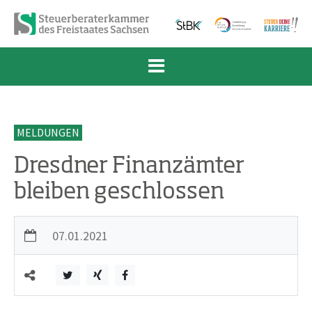
Zum Inhalt springen
Zur Navigation springen
Zum Fußbereich und Kontakt springen
MELDUNGEN
Dresdner Finanzämter
bleiben geschlossen
07.01.2021