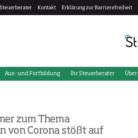
 Steuerberater
Kontakt
Erklärung zur Barrierefreiheit
ü zu öffnen oder zu schließen, verwenden Sie bitte die Ta
Aus- und Fortbildung
Ihr Steuerberater
Über
mmer zum Thema
en von Corona stößt auf