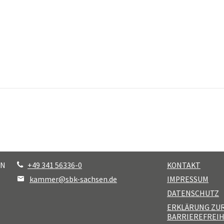
EN
+49 341 56336-0
KONTAKT
kammer@sbk-sachsen.de
IMPRESSUM
DATENSCHUTZ
ERKLÄRUNG ZU
BARRIEREFREIH