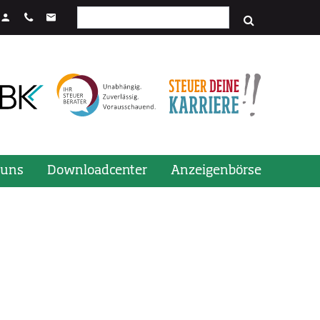
Suchfeld
stenkombination STRG + Enter.
 uns
Downloadcenter
Anzeigenbörse