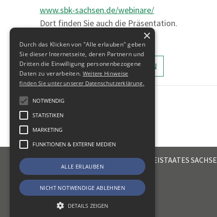
www.sbk-sachsen.de/webinare/
Dort finden Sie auch die Präsentation.
×
Durch das Klicken von "Alle erlauben" geben
Sie dieser Internetseite, deren Partnern und
Dritten die Einwilligung personenbezogene
ALLE MELDUNGEN ANZEIGEN
Daten zu verarbeiten.
Weitere Hinweise
finden Sie unter unserer Datenschutzerklärung.
NOTWENDIG
STATISTIKEN
MARKETING
FUNKTIONEN & EXTERNE MEDIEN
STEUERBERATERKAMMER DES FREISTAATES SACHS
ALLE ERLAUBEN
Emil-Fuchs-Str. 2
04105
Leipzig
NICHT NOTWENDIGE ABLEHNEN
DETAILS ZEIGEN