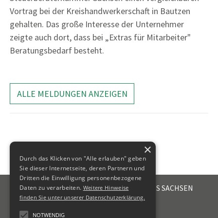
Vortrag bei der Kreishandwerkerschaft in Bautzen
gehalten. Das große Interesse der Unternehmer
zeigte auch dort, dass bei „Extras für Mitarbeiter"
Beratungsbedarf besteht.
ALLE MELDUNGEN ANZEIGEN
×
Durch das Klicken von "Alle erlauben" geben
Sie dieser Internetseite, deren Partnern und
Dritten die Einwilligung personenbezogene
STEUERBERATERKAMMER DES FREISTAATES SACHSEN
Daten zu verarbeiten.
Weitere Hinweise
Emil-Fuchs-Str. 2
finden Sie unter unserer Datenschutzerklärung.
04105
Leipzig
NOTWENDIG