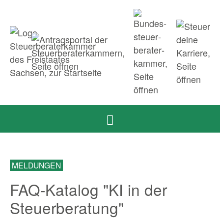
Zum Inhalt springen
Zur Navigation springen
Zum Fußbereich und Kontakt springen
MELDUNGEN
FAQ-Katalog "KI in der
Steuerberatung"