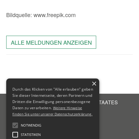
Bildquelle: www.freepik.com
ALLE MELDUNGEN ANZEIGEN
×
Durch das Klicken von "Alle erlauben" geben
Sie dieser Internetseite, deren Partnern und
STEUERBERATERKAMMER DES FREISTAATES
Dritten die Einwilligung personenbezogene
SACHSEN
Daten zu verarbeiten.
Weitere Hinweise
Emil-Fuchs-Str. 2
finden Sie unter unserer Datenschutzerklärung.
04105
Leipzig
NOTWENDIG
+49 341 56336-0
STATISTIKEN