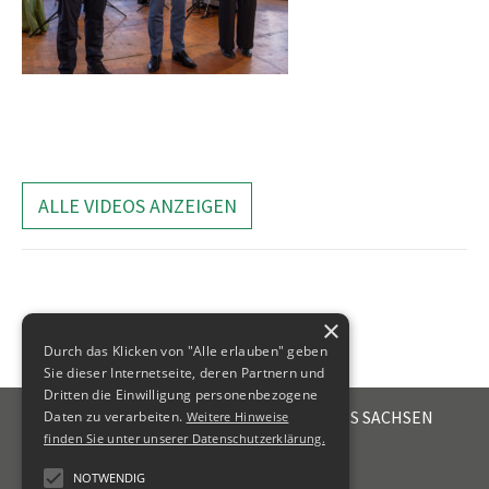
ALLE VIDEOS ANZEIGEN
×
Durch das Klicken von "Alle erlauben" geben
Sie dieser Internetseite, deren Partnern und
Dritten die Einwilligung personenbezogene
STEUERBERATERKAMMER DES FREISTAATES SACHSEN
Daten zu verarbeiten.
Weitere Hinweise
Emil-Fuchs-Str. 2
finden Sie unter unserer Datenschutzerklärung.
04105
Leipzig
NOTWENDIG