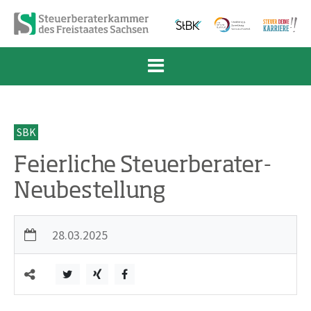
Zum Inhalt springen
Zur Navigation springen
Zum Fußbereich und Kontakt springen
SBK
Feierliche Steuerberater-
Neubestellung
28.03.2025