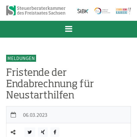
Zum Inhalt springen
Zur Navigation springen
Zum Fußbereich und Kontakt springen
MELDUNGEN
Fristende der
Endabrechnung für
Neustarthilfen
06.03.2023