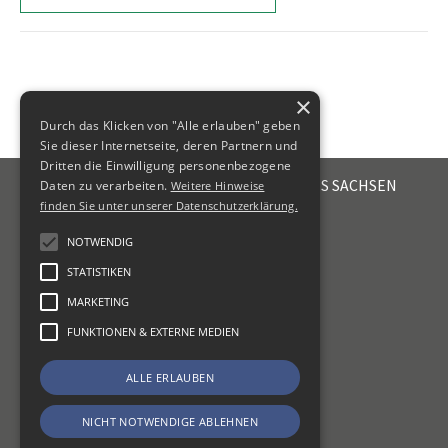
×
Durch das Klicken von "Alle erlauben" geben
Sie dieser Internetseite, deren Partnern und
Dritten die Einwilligung personenbezogene
STEUERBERATERKAMMER DES FREISTAATES SACHSEN
Daten zu verarbeiten.
Weitere Hinweise
Emil-Fuchs-Str. 2
finden Sie unter unserer Datenschutzerklärung.
04105
Leipzig
NOTWENDIG
+49 341 56336-0
STATISTIKEN
kammer@sbk-sachsen.de
MARKETING
KONTAKT
FUNKTIONEN & EXTERNE MEDIEN
IMPRESSUM
ALLE ERLAUBEN
DATENSCHUTZ
ERKLÄRUNG ZUR BARRIEREFREIHEIT
NICHT NOTWENDIGE ABLEHNEN