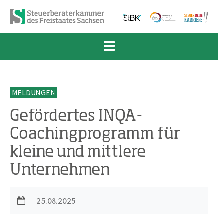
Zum Inhalt springen
Zur Navigation springen
Zum Fußbereich und Kontakt springen
MELDUNGEN
Gefördertes INQA-
Coachingprogramm für
kleine und mittlere
Unternehmen
25.08.2025