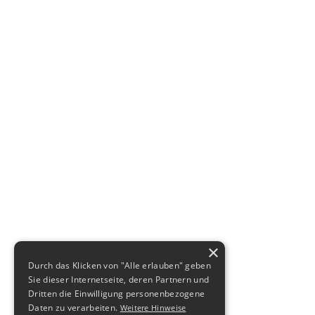
×
Durch das Klicken von "Alle erlauben" geben
Sie dieser Internetseite, deren Partnern und
Dritten die Einwilligung personenbezogene
Daten zu verarbeiten.
Weitere Hinweise