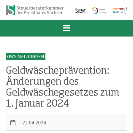
Zum Inhalt springen
Zur Navigation springen
Zum Fußbereich und Kontakt springen
GWG MELDUNGEN
Geldwäscheprävention:
Änderungen des
Geldwäschegesetzes zum
1. Januar 2024
22.04.2024