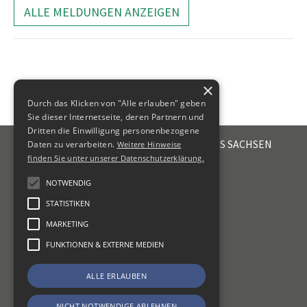
ALLE MELDUNGEN ANZEIGEN
×
Durch das Klicken von "Alle erlauben" geben
Sie dieser Internetseite, deren Partnern und
Dritten die Einwilligung personenbezogene
STEUERBERATERKAMMER DES FREISTAATES SACHSEN
Daten zu verarbeiten.
Weitere Hinweise
Emil-Fuchs-Str. 2
finden Sie unter unserer Datenschutzerklärung.
04105
Leipzig
NOTWENDIG
+49 341 56336-0
STATISTIKEN
kammer@sbk-sachsen.de
MARKETING
KONTAKT
FUNKTIONEN & EXTERNE MEDIEN
IMPRESSUM
ALLE ERLAUBEN
DATENSCHUTZ
ERKLÄRUNG ZUR BARRIEREFREIHEIT
NICHT NOTWENDIGE ABLEHNEN