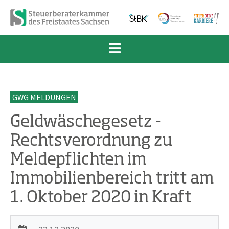
Zum Inhalt springen
Zur Navigation springen
Zum Fußbereich und Kontakt springen
GWG MELDUNGEN
Geldwäschegesetz -
Rechtsverordnung zu
Meldepflichten im
Immobilienbereich tritt am
1. Oktober 2020 in Kraft