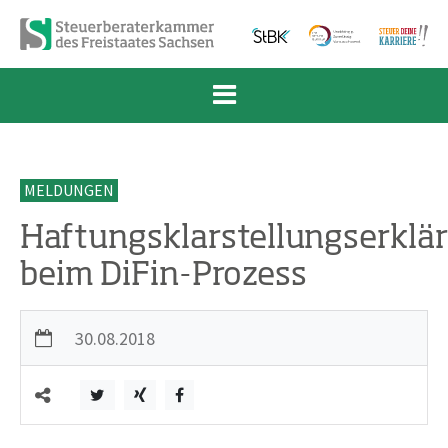
Zum Inhalt springen
Zur Navigation springen
Zum Fußbereich und Kontakt springen
MELDUNGEN
Haftungsklarstellungserklä
beim DiFin-Prozess
30.08.2018