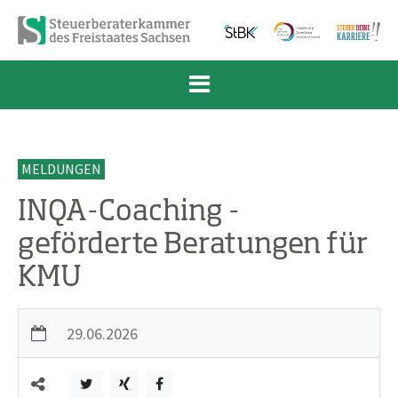
Zum Inhalt springen
Zur Navigation springen
Zum Fußbereich und Kontakt springen
MELDUNGEN
INQA-Coaching -
geförderte Beratungen für
KMU
29.06.2026