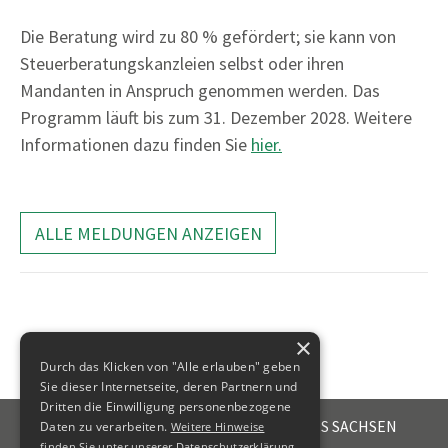
Die Beratung wird zu 80 % gefördert; sie kann von
Steuerberatungskanzleien selbst oder ihren
Mandanten in Anspruch genommen werden. Das
Programm läuft bis zum 31. Dezember 2028. Weitere
Informationen dazu finden Sie
hier.
ALLE MELDUNGEN ANZEIGEN
×
Durch das Klicken von "Alle erlauben" geben
Sie dieser Internetseite, deren Partnern und
Dritten die Einwilligung personenbezogene
STEUERBERATERKAMMER DES FREISTAATES SACHSEN
Daten zu verarbeiten.
Weitere Hinweise
Emil-Fuchs-Str. 2
finden Sie unter unserer Datenschutzerklärung.