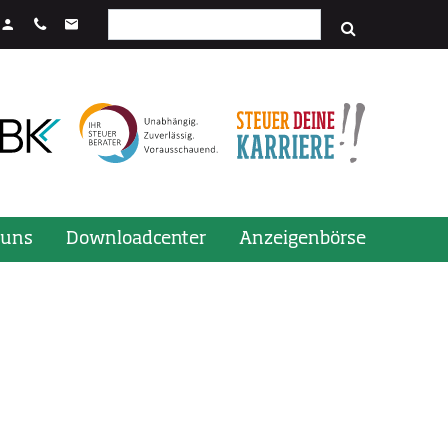
Suchfeld
stenkombination STRG + Enter.
 uns
Downloadcenter
Anzeigenbörse