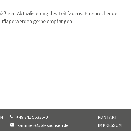
mäßigen Aktualisierung des Leitfadens. Entsprechende
Auflage werden gerne empfangen
EN
+49 341 56336-0
KONTAKT
kammer@sbk-sachsen.de
IMPRESSUM