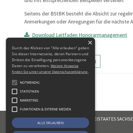
und mit entsprechenden Beispielen versehen.
Seitens der BStBK besteht die Absicht zur regel
Anmerkungen oder Anregungen für die nächste 
Download Leitfaden Honorarmanagement
×
Durch das Klicken von "Alle erlauben" geben
Sie dieser Internetseite, deren Partnern und
Dritten die Einwilligung personenbezogene
ALLE MELDUNGEN ANZEIGEN
Daten zu verarbeiten.
Weitere Hinweise
finden Sie unter unserer Datenschutzerklärung.
NOTWENDIG
STATISTIKEN
MARKETING
FUNKTIONEN & EXTERNE MEDIEN
STEUERBERATERKAMMER DES FREISTAATES SACHS
ALLE ERLAUBEN
Emil-Fuchs-Str. 2
04105
Leipzig