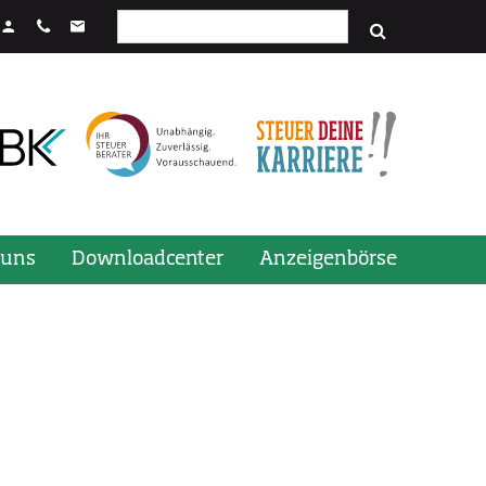
Suchfeld
stenkombination STRG + Enter.
 uns
Downloadcenter
Anzeigenbörse