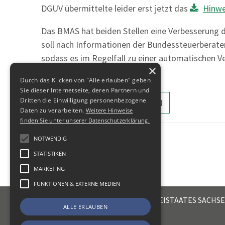
DGUV übermittelte leider erst jetzt das
Hinwe
Das BMAS hat beiden Stellen eine Verbesserung 
soll nach Informationen der Bundessteuerberat
sodass es im Regelfall zu einer automatische
×
Durch das Klicken von "Alle erlauben" geben
Sie dieser Internetseite, deren Partnern und
Dritten die Einwilligung personenbezogene
ALLE MELDUNGEN ANZEIGEN
Daten zu verarbeiten.
Weitere Hinweise
finden Sie unter unserer Datenschutzerklärung.
NOTWENDIG
STATISTIKEN
MARKETING
FUNKTIONEN & EXTERNE MEDIEN
STEUERBERATERKAMMER DES FREISTAATES SACHS
ALLE ERLAUBEN
Emil-Fuchs-Str. 2
04105
Leipzig