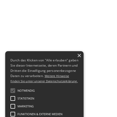
×
Durch das Klicken von "Alle erlauben" geben
Sie dieser Internetseite, deren Partnern und
Dritten die Einwilligung personenbezogene
Daten zu verarbeiten.
Weitere Hinweise
finden Sie unter unserer Datenschutzerklärung.
NOTWENDIG
STATISTIKEN
MARKETING
FUNKTIONEN & EXTERNE MEDIEN