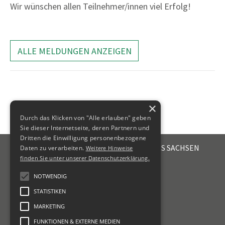
Wir wünschen allen Teilnehmer/innen viel Erfolg!
ALLE MELDUNGEN ANZEIGEN
×
Durch das Klicken von "Alle erlauben" geben
Sie dieser Internetseite, deren Partnern und
Dritten die Einwilligung personenbezogene
STEUERBERATERKAMMER DES FREISTAATES SACHSEN
Daten zu verarbeiten.
Weitere Hinweise
Emil-Fuchs-Str. 2
finden Sie unter unserer Datenschutzerklärung.
04105
Leipzig
NOTWENDIG
+49 341 56336-0
STATISTIKEN
kammer@sbk-sachsen.de
MARKETING
KONTAKT
FUNKTIONEN & EXTERNE MEDIEN