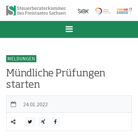
Zum Inhalt springen
Zur Navigation springen
Zum Fußbereich und Kontakt springen
MELDUNGEN
Mündliche Prüfungen
starten
24.01.2022