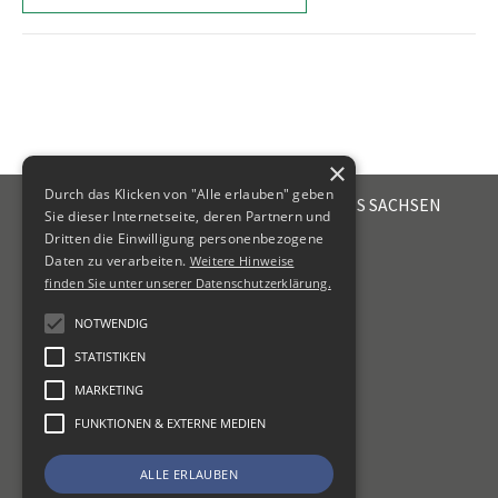
×
Durch das Klicken von "Alle erlauben" geben
STEUERBERATERKAMMER DES FREISTAATES SACHSEN
Sie dieser Internetseite, deren Partnern und
Emil-Fuchs-Str. 2
Dritten die Einwilligung personenbezogene
04105
Leipzig
Daten zu verarbeiten.
Weitere Hinweise
finden Sie unter unserer Datenschutzerklärung.
+49 341 56336-0
kammer@sbk-sachsen.de
NOTWENDIG
STATISTIKEN
KONTAKT
MARKETING
IMPRESSUM
DATENSCHUTZ
FUNKTIONEN & EXTERNE MEDIEN
ERKLÄRUNG ZUR BARRIEREFREIHEIT
ALLE ERLAUBEN