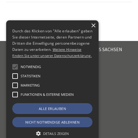
×
Durch das Klicken von "Alle erlauben" geben
Sie dieser Internetseite, deren Partnern und
Dritten die Einwilligung personenbezogene
STEUERBERATERKAMMER DES FREISTAATES SACHSEN
Daten zu verarbeiten.
Weitere Hinweise
Emil-Fuchs-Str. 2
finden Sie unter unserer Datenschutzerklärung.
04105
Leipzig
NOTWENDIG
+49 341 56336-0
STATISTIKEN
kammer@sbk-sachsen.de
MARKETING
KONTAKT
FUNKTIONEN & EXTERNE MEDIEN
IMPRESSUM
ALLE ERLAUBEN
DATENSCHUTZ
ERKLÄRUNG ZUR BARRIEREFREIHEIT
NICHT NOTWENDIGE ABLEHNEN
DETAILS ZEIGEN