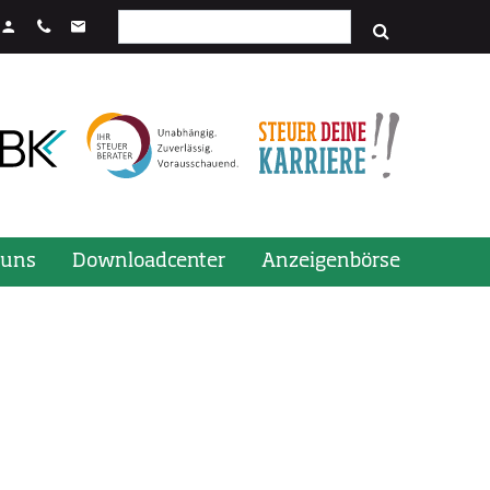
Suchfeld
stenkombination STRG + Enter.
 uns
Downloadcenter
Anzeigenbörse