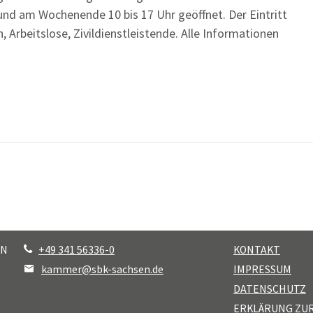
r und am Wochenende 10 bis 17 Uhr geöffnet. Der Eintritt
, Arbeitslose, Zivildienstleistende. Alle Informationen
EN
+49 341 56336-0
KONTAKT
kammer@sbk-sachsen.de
IMPRESSUM
DATENSCHUTZ
ERKLÄRUNG ZU