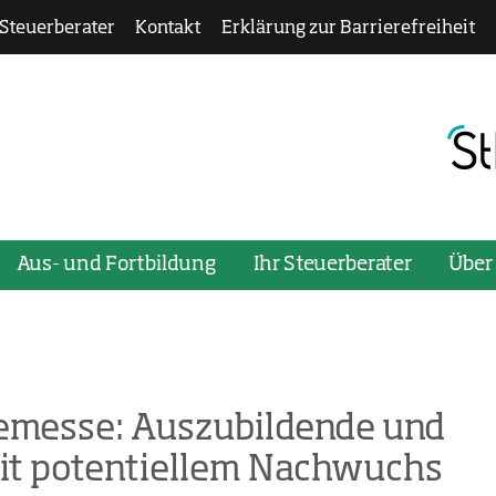
 Steuerberater
Kontakt
Erklärung zur Barrierefreiheit
ü zu öffnen oder zu schließen, verwenden Sie bitte die Ta
Aus- und Fortbildung
Ihr Steuerberater
Über
remesse: Auszubildende und
it potentiellem Nachwuchs