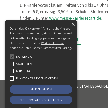
Die KarriereStart ist am Freitag von 9 bis 17 Uh
kostet 5 €, ermäßigt 3,50 € für Schüler, Studenten
finden Sie unter
www.messe-karrierestart.de
.
×
Durch das Klicken von "Alle erlauben" geben
Sie dieser Internetseite, deren Partnern und
Dritten die Einwilligung personenbezogene
ALLE MELDUNGEN ANZEIGEN
Daten zu verarbeiten.
Weitere Hinweise
finden Sie unter unserer Datenschutzerklärung.
NOTWENDIG
STATISTIKEN
MARKETING
FUNKTIONEN & EXTERNE MEDIEN
STEUERBERATERKAMMER DES FREISTAATES SACHS
ALLE ERLAUBEN
Emil-Fuchs-Str. 2
04105
Leipzig
NICHT NOTWENDIGE ABLEHNEN