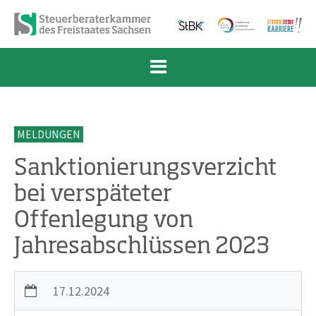
Zum Inhalt springen
Zur Navigation springen
Zum Fußbereich und Kontakt springen
MELDUNGEN
Sanktionierungsverzicht
bei verspäteter
Offenlegung von
Jahresabschlüssen 2023
17.12.2024