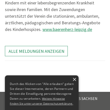
Kindern mit einer lebensbegrenzenden Krankheit
sowie ihren Familien. Mit den Zuwendungen
unterstützt der Verein die stationären, ambulanten,
ärztlichen, pädagogischen und Beratungs-Angebote
des Kinderhospizes.
www.baerenherz-leipzig.de
ALLE MELDUNGEN ANZEIGEN
×
Durch das Klicken von "Alle erlauben" geben
Sie dieser Internetseite, deren Partnern und
Dritten die Einwilligung personenbezogene
STEUERBERATERKAMMER DES FREISTAATES SACHSEN
Daten zu verarbeiten.
Weitere Hinweise
Emil-Fuchs-Str. 2
finden Sie unter unserer Datenschutzerklärung.
04105
Leipzig