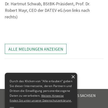
Dr. Hartmut Schwab, BStBK-Präsident, Prof. Dr.
Robert Mayr, CEO der DATEV eG.(von links nach
rechts)
ALLE MELDUNGEN ANZEIGEN
×
Durch das Klicken von "Alle erlauben" geben
Sie dieser Internetseite, deren Partnern und
Dritten die Einwilligung personenbezogene
STEUERBERATERKAMMER DES FREISTAATES SACHSEN
Daten zu verarbeiten.
Weitere Hinweise
Emil-Fuchs-Str. 2
finden Sie unter unserer Datenschutzerklärung.
04105
Leipzig