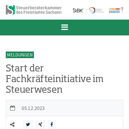
Zum Inhalt springen
Zur Navigation springen
Zum Fußbereich und Kontakt springen
MELDUNGEN
Start der
Fachkräfteinitiative im
Steuerwesen
05.12.2023