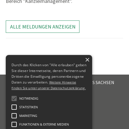
Bereich "Kanzleimanagement".
ALLE MELDUNGEN ANZEIGEN
×
Durch das Klicken von "Alle erlauben" geben
Sie dieser Internetseite, deren Partnern und
Dritten die Einwilligung personenbezogene
STEUERBERATERKAMMER DES FREISTAATES SACHSEN
Daten zu verarbeiten.
Weitere Hinweise
Emil-Fuchs-Str. 2
finden Sie unter unserer Datenschutzerklärung.
04105
Leipzig
NOTWENDIG
+49 341 56336-0
STATISTIKEN
kammer@sbk-sachsen.de
MARKETING
KONTAKT
FUNKTIONEN & EXTERNE MEDIEN