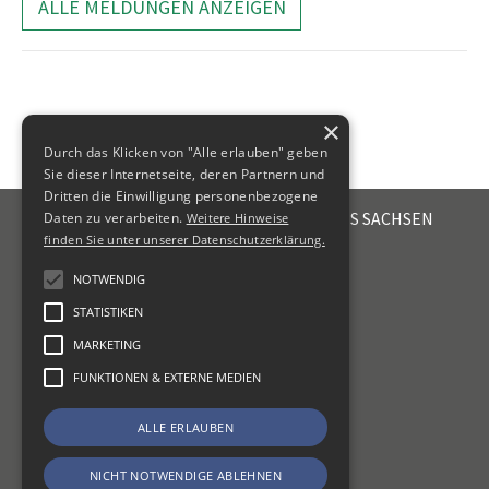
ALLE MELDUNGEN ANZEIGEN
×
Durch das Klicken von "Alle erlauben" geben
Sie dieser Internetseite, deren Partnern und
Dritten die Einwilligung personenbezogene
STEUERBERATERKAMMER DES FREISTAATES SACHSEN
Daten zu verarbeiten.
Weitere Hinweise
Emil-Fuchs-Str. 2
finden Sie unter unserer Datenschutzerklärung.
04105
Leipzig
NOTWENDIG
+49 341 56336-0
STATISTIKEN
kammer@sbk-sachsen.de
MARKETING
KONTAKT
FUNKTIONEN & EXTERNE MEDIEN
IMPRESSUM
ALLE ERLAUBEN
DATENSCHUTZ
ERKLÄRUNG ZUR BARRIEREFREIHEIT
NICHT NOTWENDIGE ABLEHNEN