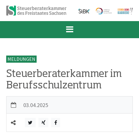
Zum Inhalt springen
Zur Navigation springen
Zum Fußbereich und Kontakt springen
MELDUNGEN
Steuerberaterkammer im
Berufsschulzentrum
03.04.2025