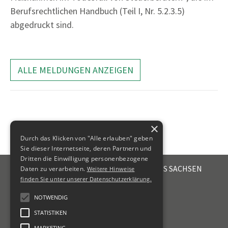
Berufsrechtlichen Handbuch (Teil I, Nr. 5.2.3.5)
abgedruckt sind.
ALLE MELDUNGEN ANZEIGEN
×
Durch das Klicken von "Alle erlauben" geben
Sie dieser Internetseite, deren Partnern und
Dritten die Einwilligung personenbezogene
STEUERBERATERKAMMER DES FREISTAATES SACHSEN
Daten zu verarbeiten.
Weitere Hinweise
Emil-Fuchs-Str. 2
finden Sie unter unserer Datenschutzerklärung.
04105
Leipzig
NOTWENDIG
+49 341 56336-0
STATISTIKEN
kammer@sbk-sachsen.de
MARKETING