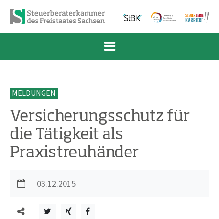
Zum Inhalt springen
Zur Navigation springen
Zum Fußbereich und Kontakt springen
MELDUNGEN
Versicherungsschutz für
die Tätigkeit als
Praxistreuhänder
03.12.2015