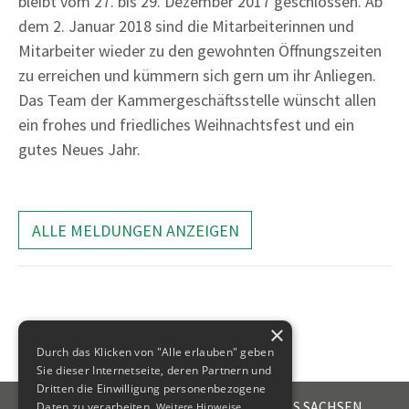
bleibt vom 27. bis 29. Dezember 2017 geschlossen. Ab
dem 2. Januar 2018 sind die Mitarbeiterinnen und
Mitarbeiter wieder zu den gewohnten Öffnungszeiten
zu erreichen und kümmern sich gern um ihr Anliegen.
Das Team der Kammergeschäftsstelle wünscht allen
ein frohes und friedliches Weihnachtsfest und ein
gutes Neues Jahr.
ALLE MELDUNGEN ANZEIGEN
×
Durch das Klicken von "Alle erlauben" geben
Sie dieser Internetseite, deren Partnern und
Dritten die Einwilligung personenbezogene
STEUERBERATERKAMMER DES FREISTAATES SACHSEN
Daten zu verarbeiten.
Weitere Hinweise