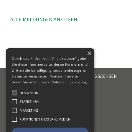
ALLE MELDUNGEN ANZEIGEN
×
Durch das Klicken von "Alle erlauben" geben
Sie dieser Internetseite, deren Partnern und
Dritten die Einwilligung personenbezogene
STEUERBERATERKAMMER DES FREISTAATES SACHSEN
Daten zu verarbeiten.
Weitere Hinweise
Emil-Fuchs-Str. 2
finden Sie unter unserer Datenschutzerklärung.
04105
Leipzig
NOTWENDIG
+49 341 56336-0
STATISTIKEN
kammer@sbk-sachsen.de
MARKETING
KONTAKT
FUNKTIONEN & EXTERNE MEDIEN
IMPRESSUM