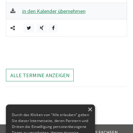
in den Kalender übernehmen
ALLE TERMINE ANZEIGEN
×
Durch das Klicken von "Alle erlauben" geben
Sie dieser Internetseite, deren Partnern und
Dritten die Einwilligung personenbezogene
STEUERBERATERKAMMER DES FREISTAATES SACHSEN
Daten zu verarbeiten.
Weitere Hinweise