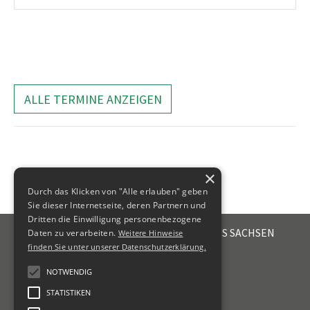
ALLE TERMINE ANZEIGEN
×
Durch das Klicken von "Alle erlauben" geben
Sie dieser Internetseite, deren Partnern und
Dritten die Einwilligung personenbezogene
STEUERBERATERKAMMER DES FREISTAATES SACHSEN
Daten zu verarbeiten.
Weitere Hinweise
Emil-Fuchs-Str. 2
finden Sie unter unserer Datenschutzerklärung.
04105
Leipzig
NOTWENDIG
+49 341 56336-0
STATISTIKEN
kammer@sbk-sachsen.de