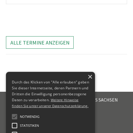
ALLE TERMINE ANZEIGEN
×
Durch das Klicken von "Alle erlauben" geben
Sie dieser Internetseite, deren Partnern und
Dritten die Einwilligung personenbezogene
STEUERBERATERKAMMER DES FREISTAATES SACHSEN
Daten zu verarbeiten.
Weitere Hinweise
Emil-Fuchs-Str. 2
finden Sie unter unserer Datenschutzerklärung.
04105
Leipzig
NOTWENDIG
+49 341 56336-0
STATISTIKEN
kammer@sbk-sachsen.de