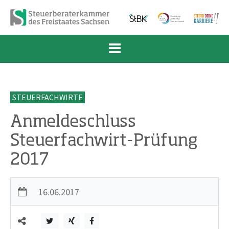
Zum Inhalt springen
Zur Navigation springen
Zum Fußbereich und Kontakt springen
STEUERFACHWIRTE
Anmeldeschluss
Steuerfachwirt-Prüfung
2017
16.06.2017