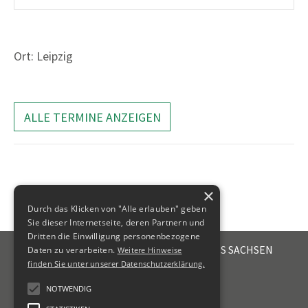
Ort: Leipzig
ALLE TERMINE ANZEIGEN
×
Durch das Klicken von "Alle erlauben" geben
Sie dieser Internetseite, deren Partnern und
Dritten die Einwilligung personenbezogene
STEUERBERATERKAMMER DES FREISTAATES SACHSEN
Daten zu verarbeiten.
Weitere Hinweise
Emil-Fuchs-Str. 2
finden Sie unter unserer Datenschutzerklärung.
04105
Leipzig
NOTWENDIG
+49 341 56336-0