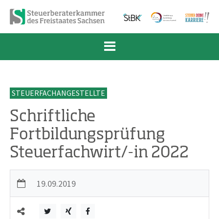
Zum Inhalt springen
Zur Navigation springen
Zum Fußbereich und Kontakt springen
STEUERFACHANGESTELLTE
Schriftliche
Fortbildungsprüfung
Steuerfachwirt/-in 2022
19.09.2019