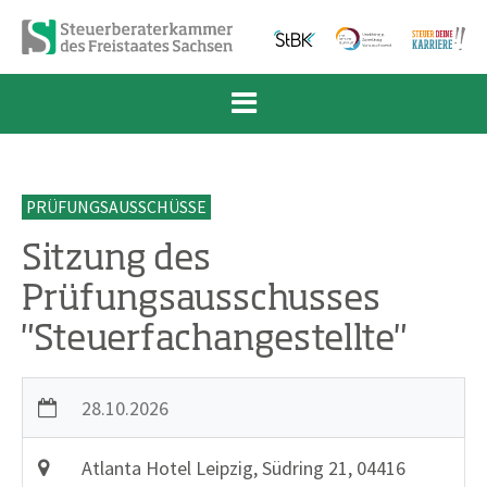
Zum Inhalt springen
Zur Navigation springen
Zum Fußbereich und Kontakt springen
PRÜFUNGSAUSSCHÜSSE
Sitzung des
Prüfungsausschusses
"Steuerfachangestellte"
28.10.2026
Atlanta Hotel Leipzig, Südring 21, 04416