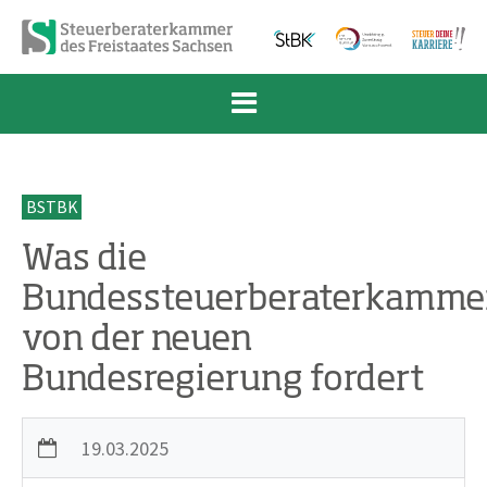
Zum Inhalt springen
Zur Navigation springen
Zum Fußbereich und Kontakt springen
BSTBK
Was die
Bundessteuerberaterkamme
von der neuen
Bundesregierung fordert
19.03.2025