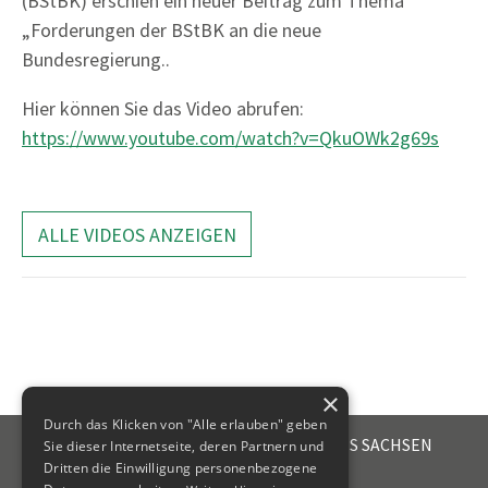
(BStBK) erschien ein neuer Beitrag zum Thema
„Forderungen der BStBK an die neue
Bundesregierung..
Hier können Sie das Video abrufen:
https://www.youtube.com/watch?v=QkuOWk2g69s
ALLE VIDEOS ANZEIGEN
×
Durch das Klicken von "Alle erlauben" geben
STEUERBERATERKAMMER DES FREISTAATES SACHSEN
Sie dieser Internetseite, deren Partnern und
Emil-Fuchs-Str. 2
Dritten die Einwilligung personenbezogene
04105
Leipzig