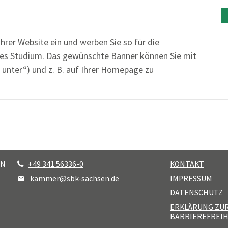
hrer Website ein und werben Sie so für die
les Studium. Das gewünschte Banner können Sie mit
 unter“) und z. B. auf Ihrer Homepage zu
EN
+49 341 56336-0
KONTAKT
kammer@sbk-sachsen.de
IMPRESSUM
DATENSCHUTZ
ERKLÄRUNG ZU
BARRIEREFREIH