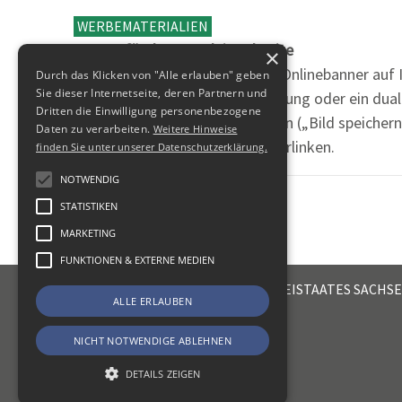
WERBEMATERIALIEN
Banner für Ihre Kanzlei-Webseite
×
Binden Sie eines oder mehrere Onlinebanner auf I
Durch das Klicken von "Alle erlauben" geben
Sie dieser Internetseite, deren Partnern und
Steuerfachangestellten-Ausbildung oder ein dua
Dritten die Einwilligung personenbezogene
einem Rechtsklick herunterladen („Bild speichern
Daten zu verarbeiten.
Weitere Hinweise
www.SteuerDeineKarriere.de verlinken.
finden Sie unter unserer Datenschutzerklärung.
NOTWENDIG
STATISTIKEN
MARKETING
FUNKTIONEN & EXTERNE MEDIEN
STEUERBERATERKAMMER DES FREISTAATES SACHS
ALLE ERLAUBEN
Emil-Fuchs-Str. 2
04105
Leipzig
NICHT NOTWENDIGE ABLEHNEN
DETAILS ZEIGEN