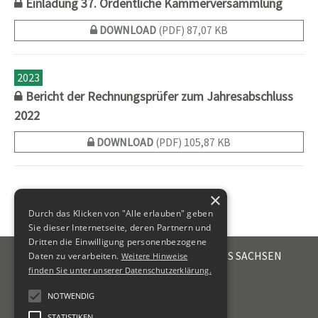
Einladung 37. Ordentliche Kammerversammlung
DOWNLOAD
(PDF) 87,07 KB
2023
Bericht der Rechnungsprüfer zum Jahresabschluss
2022
DOWNLOAD
(PDF) 105,87 KB
×
Durch das Klicken von "Alle erlauben" geben
Sie dieser Internetseite, deren Partnern und
Dritten die Einwilligung personenbezogene
STEUERBERATERKAMMER DES FREISTAATES SACHSEN
Daten zu verarbeiten.
Weitere Hinweise
Emil-Fuchs-Str. 2
finden Sie unter unserer Datenschutzerklärung.
04105
Leipzig
NOTWENDIG
+49 341 56336-0
STATISTIKEN