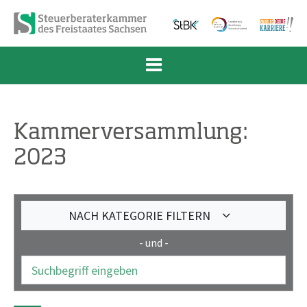
Zum Inhalt springen
Zur Navigation springen
Zum Fußbereich und Kontakt springen
Kammerversammlung:
2023
NACH KATEGORIE FILTERN
- und -
Suchbegriff eingeben