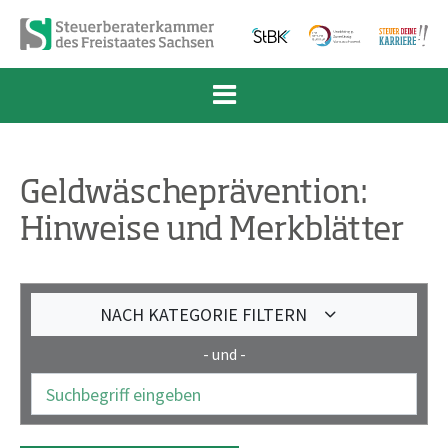
Zum Inhalt springen
Zur Navigation springen
Zum Fußbereich und Kontakt springen
Geldwäscheprävention:
Hinweise und Merkblätter
NACH KATEGORIE FILTERN
- und -
Suchbegriff eingeben