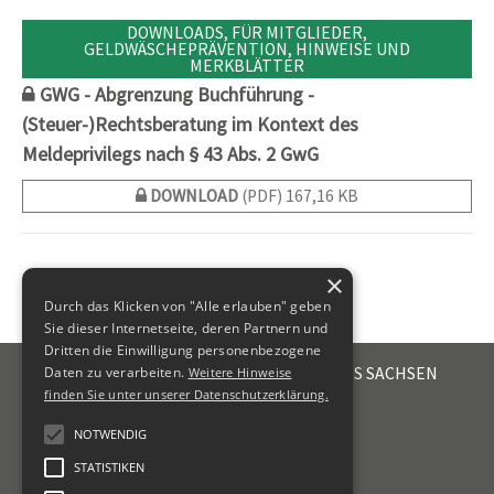
DOWNLOADS, FÜR MITGLIEDER,
GELDWÄSCHEPRÄVENTION, HINWEISE UND
MERKBLÄTTER
GWG - Abgrenzung Buchführung -
(Steuer-)Rechtsberatung im Kontext des
Meldeprivilegs nach § 43 Abs. 2 GwG
DOWNLOAD
(PDF) 167,16 KB
×
Durch das Klicken von "Alle erlauben" geben
Sie dieser Internetseite, deren Partnern und
Dritten die Einwilligung personenbezogene
STEUERBERATERKAMMER DES FREISTAATES SACHSEN
Daten zu verarbeiten.
Weitere Hinweise
Emil-Fuchs-Str. 2
finden Sie unter unserer Datenschutzerklärung.
04105
Leipzig
NOTWENDIG
+49 341 56336-0
STATISTIKEN
kammer@sbk-sachsen.de